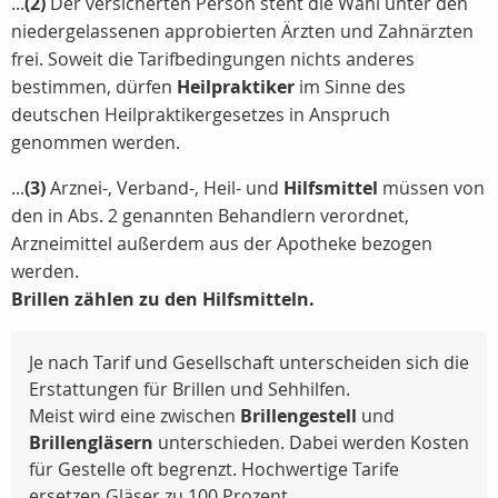
...
(2)
Der versicherten Person steht die Wahl unter den
niedergelassenen approbierten Ärzten und Zahnärzten
frei. Soweit die Tarifbedingungen nichts anderes
bestimmen, dürfen
Heilpraktiker
im Sinne des
deutschen Heilpraktikergesetzes in Anspruch
genommen werden.
...
(3)
Arznei-, Verband-, Heil- und
Hilfsmittel
müssen von
den in Abs. 2 genannten Behandlern verordnet,
Arzneimittel außerdem aus der Apotheke bezogen
werden.
Brillen zählen zu den Hilfsmitteln.
Je nach Tarif und Gesellschaft unterscheiden sich die
Erstattungen für Brillen und Sehhilfen.
Meist wird eine zwischen
Brillengestell
und
Brillengläsern
unterschieden. Dabei werden Kosten
für Gestelle oft begrenzt. Hochwertige Tarife
ersetzen Gläser zu 100 Prozent.