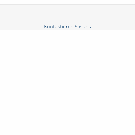
Kontaktieren Sie uns
Amina - Versicherungsmakler
Inh. Michael Müller
Finkenschlag 20
90579 Langenzenn
09101/90 5 99 66
09101/90 5 99 67
info@amina24.de
http://www.amina24.de
Nachricht schreiben
Startseite